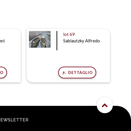
lot
69
nni
Sablautzky Alfredo
IO
DETTAGLIO
NEWSLETTER