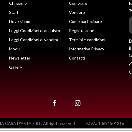
Chi siamo
Comprare
I
n
Staff
Vendere
Dove siamo
Come partecipare
Leggi Condizioni di acquisto
Registrazione
Leggi Condizioni di vendita
Termini e condizioni
D
i
Moduli
Informativa Privacy
G
Newsletter
Contatti
Gallery
CASA D'ASTA S.R.L. All right reserved
|
P.IVA: 10691501216
|