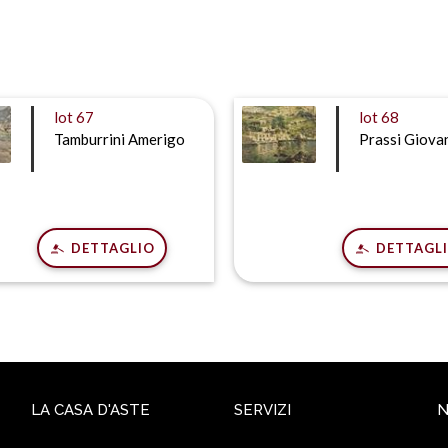
lot
67
lot
68
Tamburrini Amerigo
Prassi Giova
DETTAGLIO
DETTAGL
LA CASA D'ASTE
SERVIZI