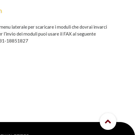
n
l menu laterale per scaricare i moduli che dovrai invarci
er l’invio dei moduli puoi usare il FAX al seguente
081-18851827