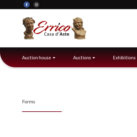
Auction house
Auctions
Exhibitions
Forms