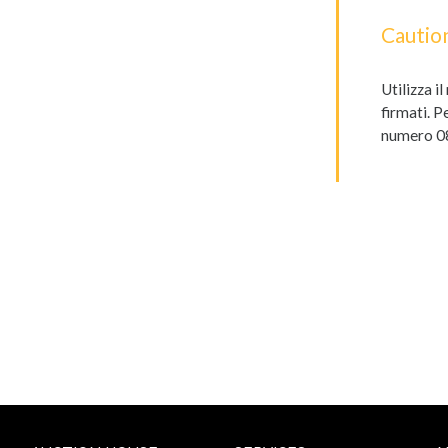
Cautio
Utilizza i
firmati. P
numero 