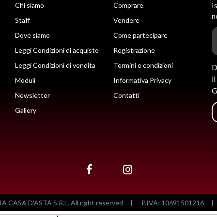
Chi siamo
Comprare
I
n
Staff
Vendere
Dove siamo
Come partecipare
Leggi Condizioni di acquisto
Registrazione
Leggi Condizioni di vendita
Termini e condizioni
D
i
Moduli
Informativa Privacy
G
Newsletter
Contatti
Gallery
CASA D'ASTA S.R.L. All right reserved
|
P.IVA: 10691501216
|