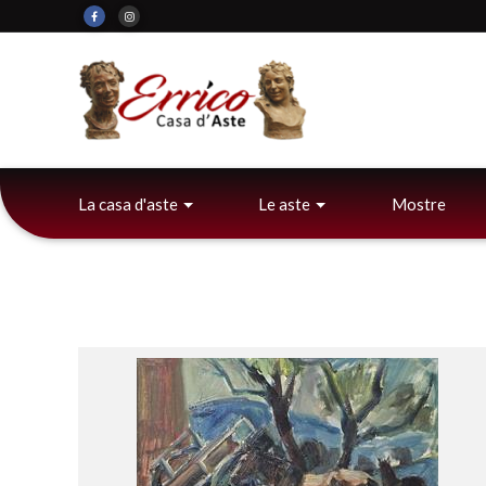
La casa d'aste
Le aste
Mostre