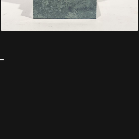
Iscriviti alla nostra newsletter e resta aggiornato sulle nostre
aste.
Dichiaro di aver letto la
Informativa Privacy
e di prestare il
consenso al trattamento dei dati ai sensi dell'Art. 13 del
GDPR 2016/679
ISCRIVITI
©2025 ERRICO GALLERIA CASA D'ASTA S.R.L. All right reserved
P.IVA: 10691501216