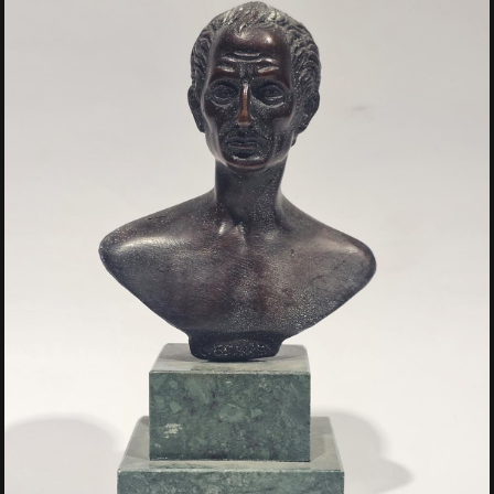
Via Vincenzo Mosca 31/33, 80129 Napoli
Email:
info@erricocasadaste.it
Tel: +39 081459929
Fax.: +39 08118851827
LA CASA D'ASTE
LE ASTE
SERVIZI